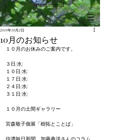
2018年10月2日
10月のお知らせ
１０月のお休みのご案内です。
３日(水)
１０日(水)
１７日(水)
２４日(水)
３１日(水)
１０月の土間ギャラリー
宮森敬子個展「樹拓とことば」
信濃毎日新聞　加藤典洋さんのコラム