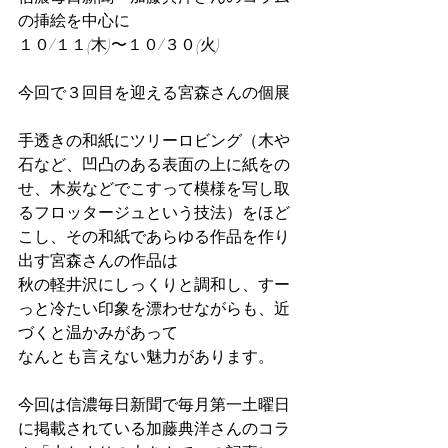
の挿絵を中心に
１０/１１(木)〜１０/３０(火)
今回で３回目を迎える宮森さんの個展
手透きの和紙にツリーロビング（木や
石など、凹凸のある表面の上に紙をの
せ、木炭などでこすって模様を写し取
るフロッタージュという技法）をほど
こし、その和紙であらゆる作品を作り
出す宮森さんの作品は
秋の軽井沢にしっくりと調和し、すー
っと冷たい印象を漂わせながらも、近
づくと温かみがあって
なんとも言えない魅力があります。
今回は信濃毎日新聞で毎月第一土曜日
に掲載されている加藤典洋さんのコラ