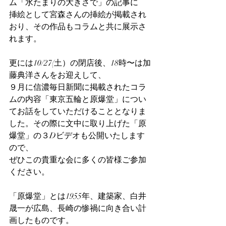
ム「水たまりの大きさで」の記事に
挿絵として宮森さんの挿絵が掲載され
おり、その作品もコラムと共に展示さ
れます。
更には10/27(土）の閉店後、18時〜は加
藤典洋さんをお迎えして、
９月に信濃毎日新聞に掲載されたコラ
ムの内容「東京五輪と原爆堂」につい
てお話をしていただけることとなりま
した。その際に文中に取り上げた「原
爆堂」の３Dビデオも公開いたします
ので、
ぜひこの貴重な会に多くの皆様ご参加
ください。
「原爆堂」とは1955年、建築家、白井
晟一が広島、長崎の惨禍に向き合い計
画したものです。