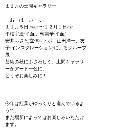
１１月の土間ギャラリー
「お　は　い　り」
１１月５日 mon 〜１２月１日sat
平松宇造[平面]、韓美華[平面]
安井ちさと[立体]×トボ　山田洋一、友
子[インスタレーション]によるグループ
展
芸術の秋にふさわしく、土間ギャラリ
ーがアート一色に。
どうぞお楽しみに！
—————————
今年は紅葉がゆっくりと進んでいるよ
うで、
まだ場所によってはお楽しみいただけ
ます。