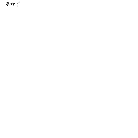
あかず
最新記事
すべて表示