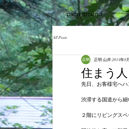
All Posts
正明 山岸
2014年8
住まう人
先日、お客様宅へハ
渋滞する国道から細
２階にリビングスペ