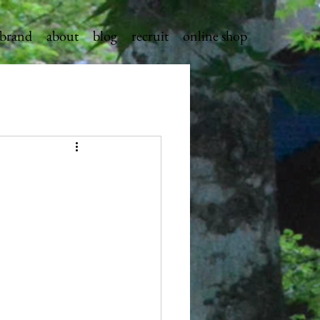
brand
about
blog
recruit
online shop