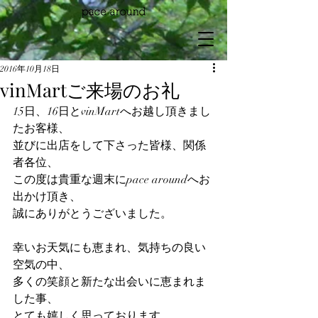
2016年10月18日
vinMartご来場のお礼
15日、16日とvinMartへお越し頂きまし
たお客様、
並びに出店をして下さった皆様、関係
者各位、
この度は貴重な週末にpace aroundへお
出かけ頂き、
誠にありがとうございました。
幸いお天気にも恵まれ、気持ちの良い
空気の中、
多くの笑顔と新たな出会いに恵まれま
した事、
とても嬉しく思っております。