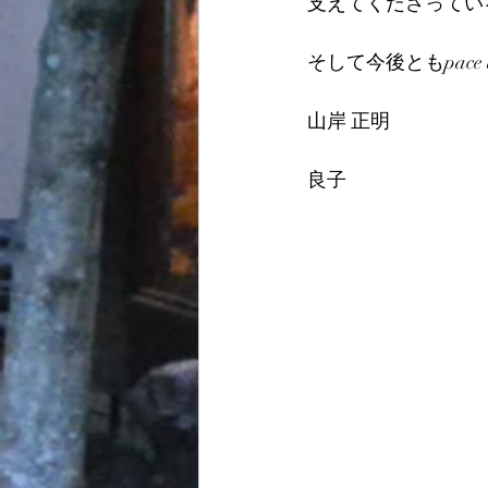
支えてくださってい
そして今後ともpace
山岸 正明
良子