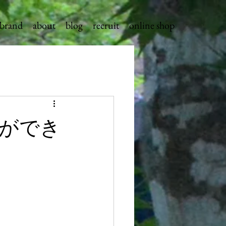
brand
about
blog
recruit
online shop
ができ