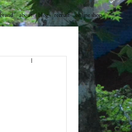
brand
about
blog
recruit
online shop