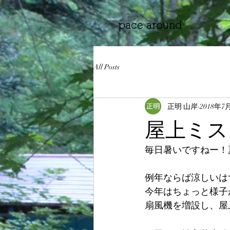
All Posts
正明 山岸
2018年7
屋上ミス
毎日暑いですねー！
例年ならば涼しいは
今年はちょっと様子
扇風機を増設し、屋