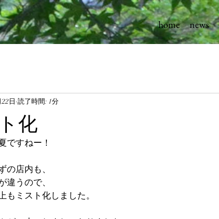
home
news
月22日
読了時間: 1分
ト化
夏ですねー！
ずの店内も、
が違うので、
上もミスト化しました。