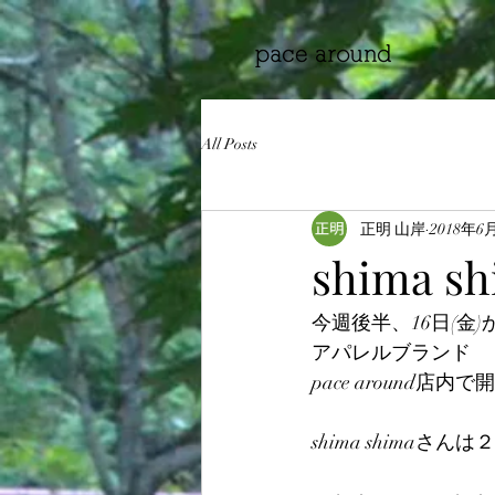
All Posts
正明 山岸
2018年6
shima 
今週後半、16日(金)
アパレルブランド　　sh
pace around店
shima shim