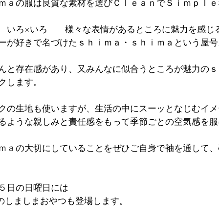
ｍａの服は良質な素材を選びＣｌｅａｎでＳｉｍｐｌｅ
　いろ×いろ　　様々な表情があるところに魅力を感じ
ーが好きで名づけたｓｈｉｍａ・ｓｈｉｍａという屋号
んと存在感があり、又みんなに似合うところが魅力のｓ
クします。
クの生地も使いますが、生活の中にスーッとなじむイメ
るような親しみと責任感をもって季節ごとの空気感を服
ｍａの大切にしていることをぜひご自身で袖を通して、
５日の日曜日には
&peaceのしましまおやつも登場します。