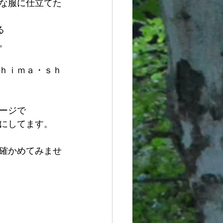
な服に仕立てた
る
。
ｈｉｍａ・ｓｈ
ージで
にしてます。
確かめてみませ