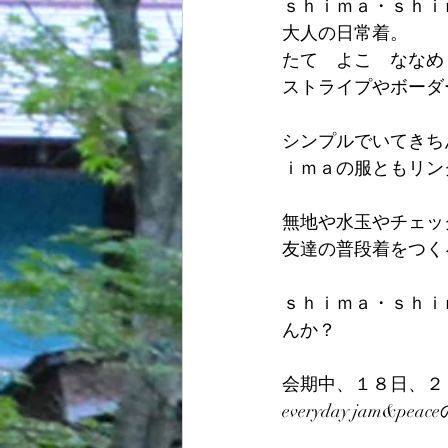
ｓｈｉｍａ・ｓｈｉ
大人の日常着。
たて　よこ　ななめ
ストライプやボーダ
シンプルでいてきち
ｉｍａの服ともリン
無地や水玉やチェッ
友達の普段着をつく
ｓｈｉｍａ・ｓｈｉ
んか？
会期中、１８日、２
everyday jam