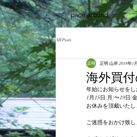
All Posts
正明 山岸
2018年1
海外買付
年始にお知らせをし
1月15日(月)〜19
お休みを頂戴いたし
ご迷惑をおかけ致し