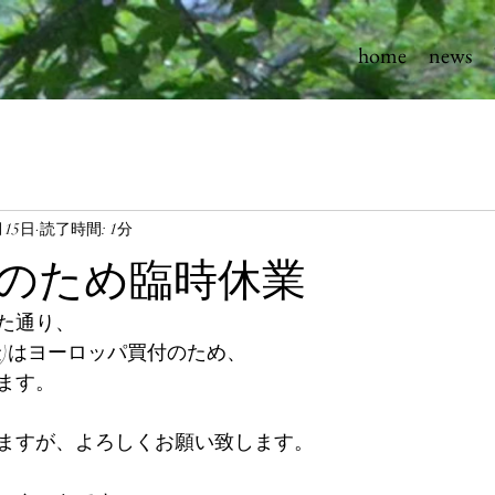
home
news
月15日
読了時間: 1分
のため臨時休業
た通り、
日(金)はヨーロッパ買付のため、
ます。
ますが、よろしくお願い致します。