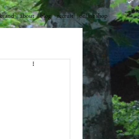
brand
about
blog
recruit
online shop