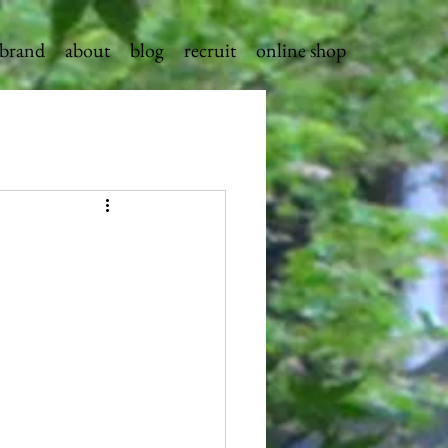
brand
about
blog
recruit
online shop