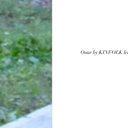
Ouur by KINFOLK lea