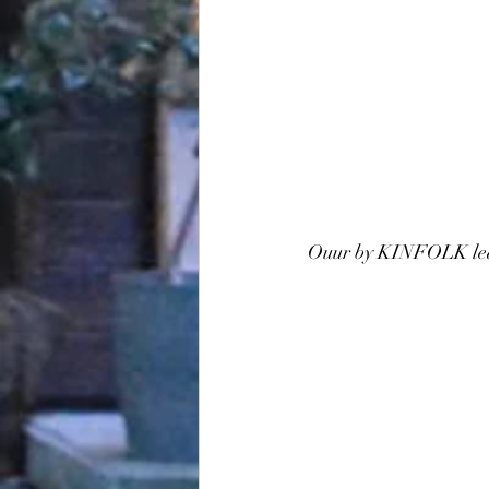
Ouur by KINFOLK leat