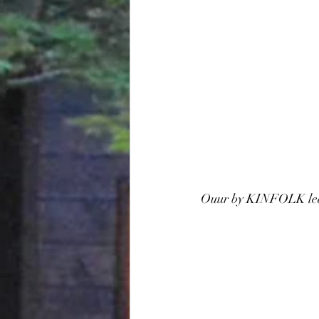
Ouur by KINFOLK leat