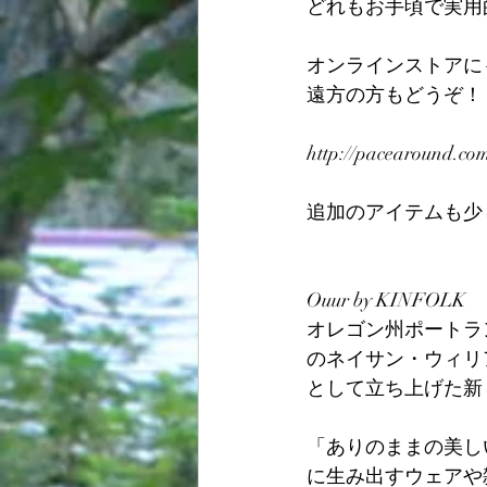
どれもお手頃で実用
オンラインストアに
遠方の方もどうぞ！
http://pacearound.com
追加のアイテムも少
Ouur by KINFOLK
オレゴン州ポートラン
のネイサン・ウィリ
として立ち上げた新
「ありのままの美し
に生み出すウェアや