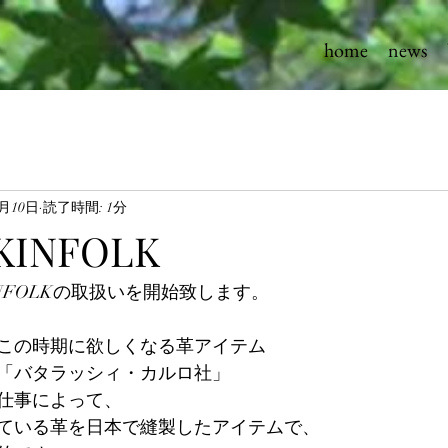
home
news
1月10日
読了時間: 1分
 KINFOLK
 KINFOLKの取扱いを開始致します。
この時期に欲しくなる革アイテム
「バタラッシィ・カルロ社」
仕事によって、
ている革を日本で縫製したアイテムで、