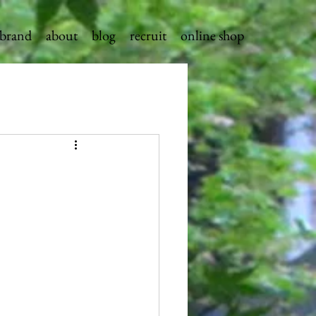
brand
about
blog
recruit
online shop