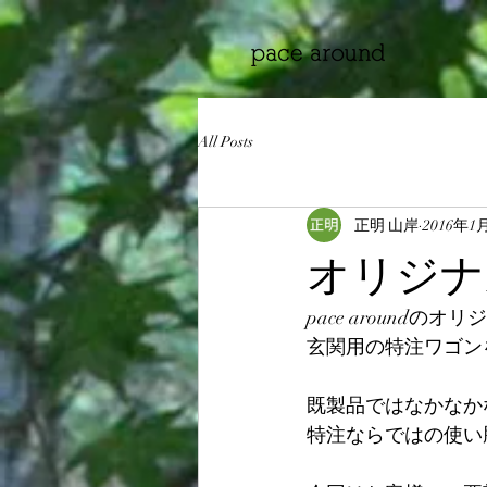
All Posts
正明 山岸
2016年1
オリジナ
pace aroundの
玄関用の特注ワゴン
既製品ではなかなか
特注ならではの使い