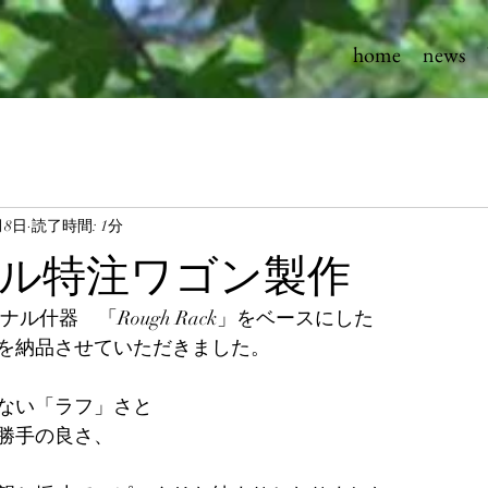
home
news
月8日
読了時間: 1分
ル特注ワゴン製作
オリジナル什器　「Rough Rack」をベースにした
を納品させていただきました。
ない「ラフ」さと
勝手の良さ、