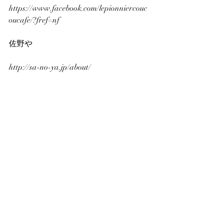
https://www.facebook.com/lepionniercouc
oucafe/?fref=nf
佐野や
http://sa-no-ya.jp/about/