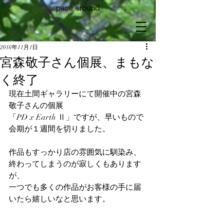
2016年11月1日
宮森敬子さん個展、まもな
く終了
現在土間ギャラリーにて開催中の宮森
敬子さんの個展
「PD x Earth Ⅱ」ですが、早いもので
会期が１週間を切りました。
作品もすっかり店の雰囲気に馴染み、
終わってしまうのが寂しくもあります
が、
一つでも多くの作品がお客様の手に届
いたら嬉しいなと思います。